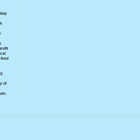
rimp
th
e
s
rofit
ocal
 feed
ty
y of
rum.