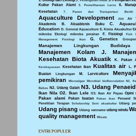
1. Biologi dan Ekologi
3. Pemijahan In
2. Penanganan Induk
Kultur Pakan Alami
6. Mana
5. Pemeliharaan Larva
Kesehatan
7. Panen dan Transportasi Benih
Aquaculture Development
Air 
Ahli
C. Aquacul
Akademis
B. Akuabisnis
Buku
Education
D. General Aquaculture
E. Kimia Akuakultur
E
F. Fisiologi
mikroba
Ekologi mikroba perairan
Fish 
G. Genetics
Groupe
Management
Fisiologi ikan
Manajemen Lingkungan Budidaya
Manajemen Kolam
J. Manaje
Kesehatan Biota Akuatik
K. Pakan 
Kualitas air
Kesehatan ikan
L. 
Kerekayasaan
Menyaji
Buatan
M. Larviculture
Lingkungan
pemikiran
Microalgae
Microbial bioflocculation
N1. Ke
N3. Udang Penaeid
N2. Udang Galah
Bakau
Ikan Nila
O2. Ikan Lele
Opini
O3. Ikan Air Payau
Pakan alami
Pakan buatan
Penaeid S
Pakan ikan
Penelitian Terapan
Udang pe
Scholarship
Seni akuakultur
Udang pisang
Wa
udang windu
Udang vanname
quality management
Wisata
ENTRI POPULER