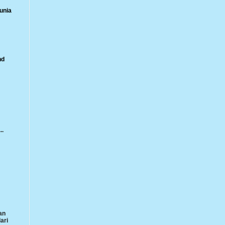
unia
nd
..
an
ari