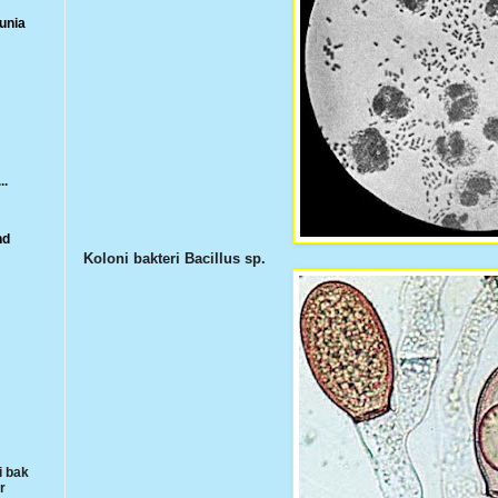
unia
..
nd
Koloni bakteri Bacillus sp.
i bak
r