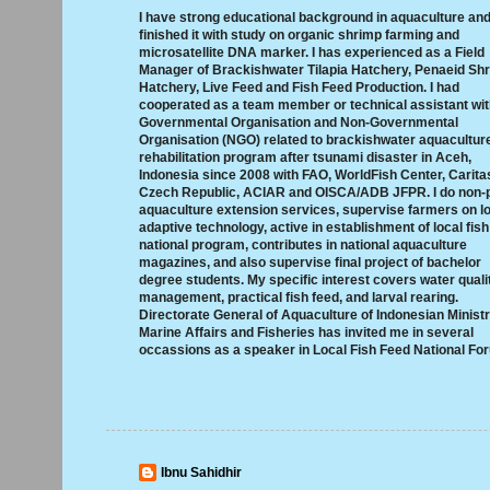
I have strong educational background in aquaculture an
finished it with study on organic shrimp farming and
microsatellite DNA marker. I has experienced as a Field
Manager of Brackishwater Tilapia Hatchery, Penaeid Sh
Hatchery, Live Feed and Fish Feed Production. I had
cooperated as a team member or technical assistant wi
Governmental Organisation and Non-Governmental
Organisation (NGO) related to brackishwater aquacultur
rehabilitation program after tsunami disaster in Aceh,
Indonesia since 2008 with FAO, WorldFish Center, Carita
Czech Republic, ACIAR and OISCA/ADB JFPR. I do non-p
aquaculture extension services, supervise farmers on l
adaptive technology, active in establishment of local fish
national program, contributes in national aquaculture
magazines, and also supervise final project of bachelor
degree students. My specific interest covers water quali
management, practical fish feed, and larval rearing.
Directorate General of Aquaculture of Indonesian Ministr
Marine Affairs and Fisheries has invited me in several
occassions as a speaker in Local Fish Feed National Fo
Ibnu Sahidhir