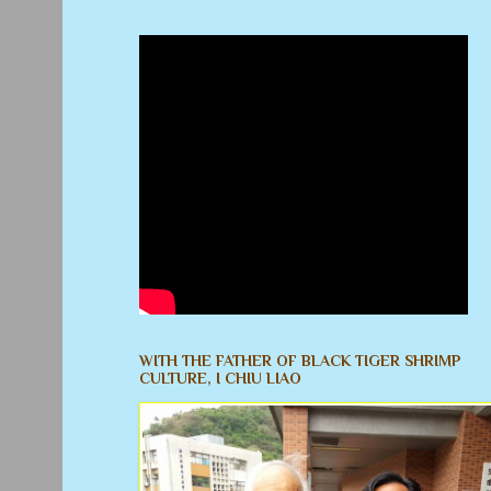
WITH THE FATHER OF BLACK TIGER SHRIMP
CULTURE, I CHIU LIAO