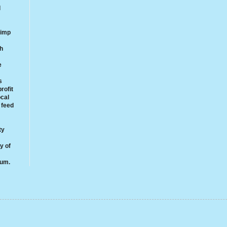
d
rimp
th
e
s
rofit
ocal
 feed
ty
y of
rum.