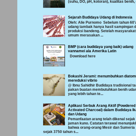
(suhu, DO, pH, kotoran), kualitas benih, 
Sejarah Budidaya Udang di Indonesia
Oleh: Alie Purnomo Sebelum tahun 60'
udang tambak hanya hasil sampingan d
produksi bandeng. Setelah masyarakat
umum merasakan ...
BMP (cara budidaya yang baik) udang
vannamei ala Amerika Latin
Download here
Bokashi Jerami: menumbuhkan diatom
mereduksi vibrio
@ Ibnu Sahidhir Budidaya tradisional t
pakan buatan membutuhkan benih uda
yang lebih tahan te...
Aplikasi Serbuk Arang Aktif (Powdered
Activated Charcoal) dalam Budidaya Ik
dan Udang
Pemanfaatan arang telah dikenal sejak
jaman kuno. Catatan terawal menunjuk
bahwa orang-orang Mesir dan Sumeria
sejak 3750 tahun s...