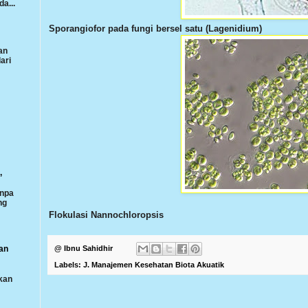
da...
Sporangiofor pada fungi bersel satu (Lagenidium)
an
ari
,
anpa
ng
Flokulasi Nannochloropsis
an
@
Ibnu Sahidhir
Labels:
J. Manajemen Kesehatan Biota Akuatik
kan