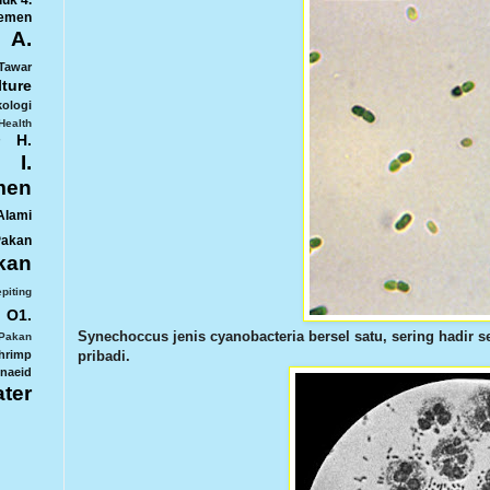
duk
4.
jemen
A.
Tawar
ture
kologi
Health
H.
r
I.
men
Alami
Pakan
kan
piting
O1.
Synechoccus jenis cyanobacteria bersel satu, sering hadir 
Pakan
pribadi.
hrimp
naeid
ter