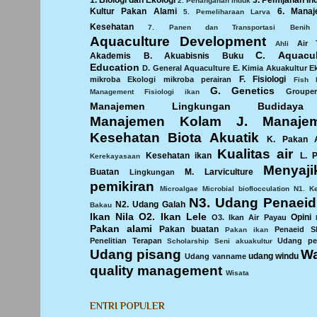
1. Biologi dan Ekologi
3. Pemijahan In
2. Penanganan Induk
Kultur Pakan Alami
6. Mana
5. Pemeliharaan Larva
Kesehatan
7. Panen dan Transportasi Benih
Aquaculture Development
Air 
Ahli
C. Aquacul
Akademis
B. Akuabisnis
Buku
Education
D. General Aquaculture
E. Kimia Akuakultur
E
F. Fisiologi
mikroba
Ekologi mikroba perairan
Fish 
G. Genetics
Groupe
Management
Fisiologi ikan
Manajemen Lingkungan Budidaya
Manajemen Kolam
J. Manaje
Kesehatan Biota Akuatik
K. Pakan 
Kualitas air
Kesehatan ikan
L. 
Kerekayasaan
Menyaji
Buatan
M. Larviculture
Lingkungan
pemikiran
Microalgae
Microbial bioflocculation
N1. Ke
N3. Udang Penaeid
N2. Udang Galah
Bakau
Ikan Nila
O2. Ikan Lele
Opini
O3. Ikan Air Payau
Pakan alami
Pakan buatan
Penaeid S
Pakan ikan
Penelitian Terapan
Udang pe
Scholarship
Seni akuakultur
Udang pisang
Wa
udang windu
Udang vanname
quality management
Wisata
ENTRI POPULER